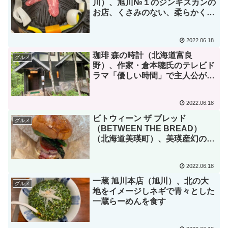
川）、旭川№１のジンギスカンの
お店、くさみのない、柔らかく美
味しいジンギスカンを食す
2022.06.18
珈琲 森の時計（北海道富良
グルメ
野）、作家・倉本聰氏のテレビド
ラマ「優しい時間」で主人公が開
いた喫茶店で自分で挽いたコーヒ
ーを飲む
2022.06.18
ビトウィーン ザ ブレッド
グルメ
（BETWEEN THE BREAD）
（北海道美瑛町）、美瑛産幻のア
スパラ「ラスノーブル」と美瑛産
レアベーコンを利用した季節限定
2022.06.18
ハンバーガーを食す
一蔵 旭川本店（旭川）、北の大
グルメ
地をイメージしネギで青々とした
一蔵らーめんを食す