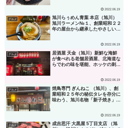
2022.06.19
旭川らぅめん青葉 本店（旭川）
グルメ
旭川ラーメン№１、創業昭和２２
年の屋台から継承したやさしい
味、昔、中曽根首相も食べたラー
メンを食す
2022.06.19
居酒屋 天金（旭川）新鮮な海鮮
グルメ
が食べれる老舗居酒屋、北海道な
らでわの味を堪能、ホッケの刺身
も珍しいかった！
2022.06.19
焼鳥専門 ぎんねこ （旭川）、創
グルメ
業昭和２５年の秘伝タレを存分に
味わう、旭川名物「新子焼き」を
食す
2022.06.19
成吉思汗 大黒屋 5丁目支店 （旭
グルメ