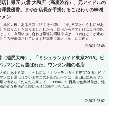
閉店】麺匠 八雲 大和店（高座渋谷）、元アイドルの
梅澤愛優香」まゆか店長が手掛けるこだわりの味噌
ーメン
、池尻大橋にある八雲に訪問その際に、別な八雲というお店があ
とを知りことを知りましたしかも、自宅から車で行けば１時間以
そこで、今回休みに合わせ早速訪問駐車場は、３台ほど車が止め
ところが準備されています駐車場に車と止め、店に向か...
2021.08.08
雲（池尻大橋）、「ミシュランガイド東京2018」ビ
グルマンにも選ばれた、ワンタン麺の名店
大橋にある八雲、このお店は「ミシュランガイド東京2018」ビブ
マンにも選ばれていますこのお店のルーツは、浜田山にあるワン
麺で有名な「たんたん亭」で、1999年に中目黒で創業以前は、池
橋の別な場所の２階にあり2005年に今の場...
2021.08.02