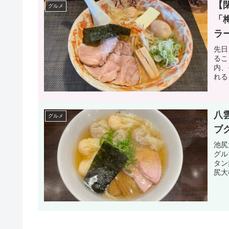
【
グルメ
「
ラ
先日
るこ
内、
れる
八
グルメ
ブ
池尻
グル
タン
尻大