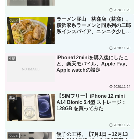
2020.11.29
ラーメン豚山 荻窪店（荻窪）、
グルメ
横浜家系ラーメンと同系列の二郎
系インスパイア、ニンニク少し、
野菜、アブラ、カラメ
2020.11.28
iPhone12miniを購入後にしたこ
生活
と、楽天モバイル、Apple Pay、
Apple watchの設定
2020.11.24
【SIMフリー】iPhone 12 mini
生活
A14 Bionic 5.4型 ストレージ：
128GB を買ってみた
2020.11.22
餃子の王将、【7月1日～12月13
グルメ