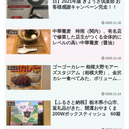
日】2021年版 ぎょうざ倶楽部 お
客様感謝キャンペーン完走！！
2020.11.16
中華蕎麦 時雨（関内）、有名店
グルメ
で修業した店主がつくる全体的に
レベルの高い中華蕎麦（醤油）
2020.11.16
ゴーゴーカレー 相模大野モアー
グルメ
ズスタジアム（相模大野）、金沢
カレー食べてみた、ボリュームた
っぷりメジャーリーグカレー
2020.11.14
【ふるさと納税】栃木県小山市、
生活
返礼品がきた、開運おやまくま
200Wボックスティッシュ 60箱