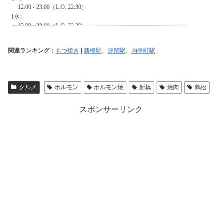
関連ランキング：
もつ焼き
|
新橋駅
、
汐留駅
、
内幸町駅
グルメ
ホルモン
ホルモン焼
新橋
焼肉
鶴松
スポンサーリンク