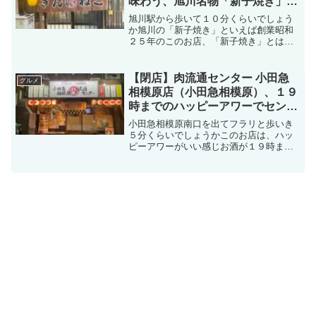
味わう、旭川名物「新子焼き」を
食す
旭川駅から歩いて１０分くらいでしょう
か旭川の「新子焼き」といえば創業昭和
２５年のこのお店、「新子焼き」とは戦
後以来、旭川市内で庶民のごちそうとし
て親しまれている若鶏の手羽も含む半身
焼きのことここでは、創業以来継ぎ足し
【閉店】肉流通センター 小田急
グルメ
ている秘伝のタレでいただ...
相模原店（小田急相模原）、１９
時までのハッピーアワーでセンベ
ロ、焼肉ホルモンを食す
小田急相模原南口を出てフラリと歩いき
５分くらいでしょうかこのお店は、ハッ
ピーアワーがいい感じお酒が１９時まで
が安いんです（期間限定の可能性あり）
このハッピーアワーにフラリ立ち寄りで
すお店に入るとカウンター席に案内され
るまずはメニューの確認で...