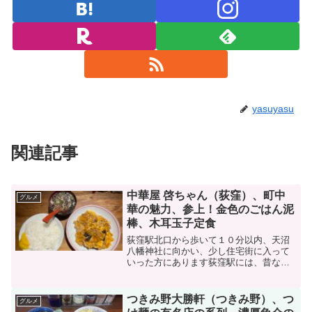
yasuyasu
関連記事
中華屋 啓ちゃん（荻窪）、町中
グルメ
華の魅力、参上！金色のごはん泥
棒、木耳玉子定食
荻窪駅北口から歩いて１０分以内、天沼
八幡神社に向かい、少し住宅街に入って
いった方にあります荻窪駅には、昔なが
らの町中華も多く見受けられますが、比
較的新しいのかな？店主は若くみえます
店主の啓ちゃんこと、幸田啓氏は、新中
つきみ野大勝軒（つきみ野）、つ
グルメ
野の町中華の名店「尚ちゃ...