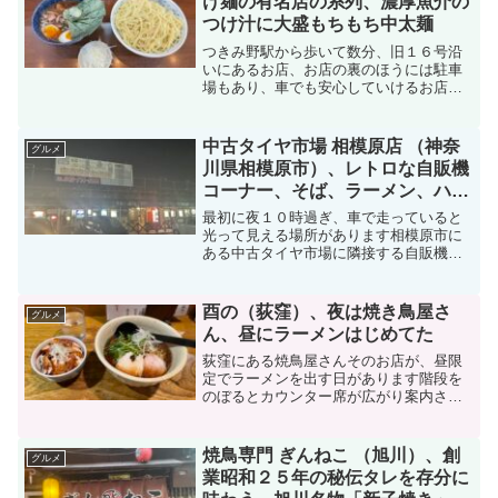
け麺の有名店の系列、濃厚魚介の
つけ汁に大盛もちもち中太麺
つきみ野駅から歩いて数分、旧１６号沿
いにあるお店、お店の裏のほうには駐車
場もあり、車でも安心していけるお店で
す「大勝軒」は濃い目の魚介系のスープ
ともっちりとした中太面が特徴のつけ麺
が有名なお店です左側に券売機があり食
中古タイヤ市場 相模原店 （神奈
グルメ
券を購入します種類として...
川県相模原市）、レトロな自販機
コーナー、そば、ラーメン、ハン
バーガー、小銭の準備を忘れず
最初に夜１０時過ぎ、車で走っていると
に！
光って見える場所があります相模原市に
ある中古タイヤ市場に隣接する自販機コ
ーナーですそこには昔懐かしいレトロな
自販機の並ぶ面白い場所実際に食した自
販機メニューとそこに設置されている自
酉の（荻窪）、夜は焼き鳥屋さ
グルメ
販機について記載していき...
ん、昼にラーメンはじめてた
荻窪にある焼鳥屋さんそのお店が、昼限
定でラーメンを出す日があります階段を
のぼるとカウンター席が広がり案内され
るお店自体は、焼き鳥屋の様相メニュー
は昼限定のラーメン鶏らぁうめん（醤
油）＋鶏ちゃーしゅう丼を注文鶏らぁう
焼鳥専門 ぎんねこ （旭川）、創
グルメ
めん（醤油）スープ、麺チャ...
業昭和２５年の秘伝タレを存分に