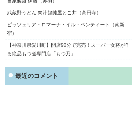
自家製麺 伊藤（赤羽）
武蔵野うどん 肉汁饂飩屋とこ井（高円寺）
ピッツェリア・ロマーナ・イル・ペンティート（南新
宿）
【神奈川県愛川町】開店90分で完売！スーパー女将が作
る絶品もつ煮専門店「もつ乃」
最近のコメント