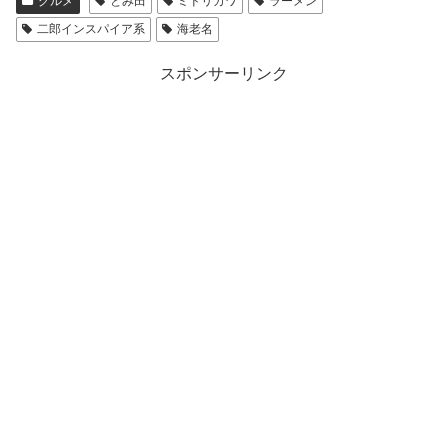
グルメ
とみ田
ミドリカワ
ラーメン
二郎インスパイア系
海老名
スポンサーリンク