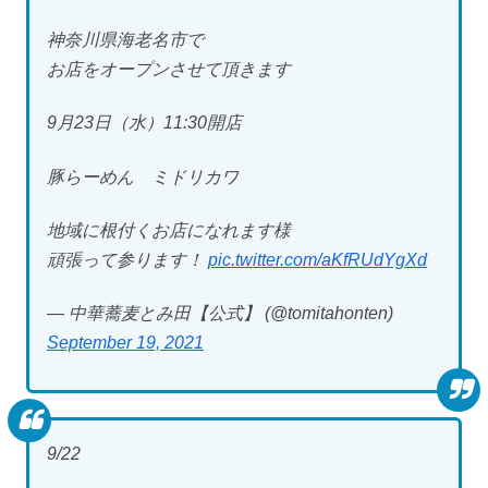
神奈川県海老名市で
お店をオープンさせて頂きます
9月23日（水）11:30開店
豚らーめん ミドリカワ
地域に根付くお店になれます様
頑張って参ります！
pic.twitter.com/aKfRUdYgXd
— 中華蕎麦とみ田【公式】 (@tomitahonten)
September 19, 2021
9/22