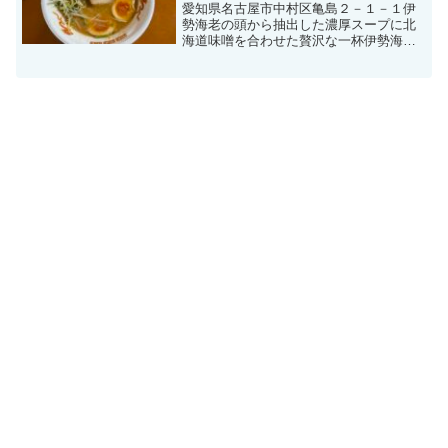
愛知県名古屋市中村区亀島２－１－１伊
勢海老の頭から抽出した濃厚スープに北
海道味噌を合わせた贅沢な一杯伊勢海老
の濃厚味噌らぁめん麺です中太麺ですチ
ャーシューです味玉です（2022年10月7
日訪問）麺家 獅子丸関連ランキング：ラ
ーメン | 亀島...