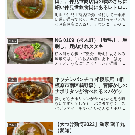
田）、仲見世商店街の横のさらに
細い仲見世飲食街にあるレトロな
カレー屋さんでリッチなカツカレ
町田の仲見世商店街横に並行して一本細
ーを食す
い道が通っており、そこにひっそりとあ
るお店お店に入ると、カウンターが６席
あり、昼間などは人が並んでいることも
しばしばまずはメニューを見ますメニュ
ーは、リッチなチキンカレー ９５０円
NG 0109（桜木町）【野毛】、馬
グルメ
リッチなポークカレー ９...
刺し、鹿肉ひれタタキ
桜木町から歩いて数分、野毛にある飲み
屋最初は、このお店の前にある「はあ
と」という店に行こうとしたが満員「は
あと」の向いにあるこのお店が系列店だ
と教えてもらったカウンター席に案内さ
れメニューを見るフードメニュードリン
キッチンパンチョ 相模原店（相
グルメ
クメニュー日本酒もいろいろ...
模原市南区鵜野森）、昔懐かしの
ナポリタンが食べれるスパゲッテ
ィーのチェーン店
昔ながらナポリタンが食べたいと思う時
ないですか？しかも、パスタでなく、ス
パゲッティーを食べたいそんなナポリタ
ンを提供するスパゲッティーのパンチョ
に訪問しました国道１６号線沿い相模大
野と古淵の間くらいでしょうか、駐車場
【大つけ麺博2022】麺家 獅子丸
グルメ
に車を止めますさて、どん...
（愛知）