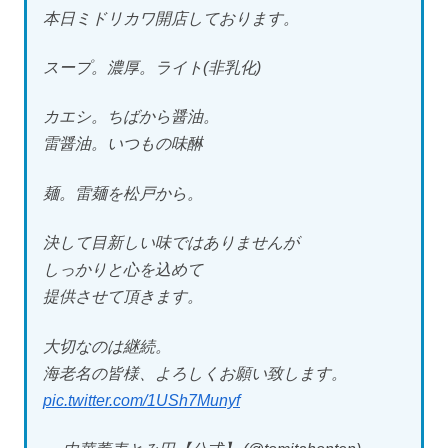
本日ミドリカワ開店しております。
スープ。濃厚。ライト(非乳化)
カエシ。ちばから醤油。
雷醤油。いつもの味醂
麺。雷麺を松戸から。
決して目新しい味ではありませんが
しっかりと心を込めて
提供させて頂きます。
大切なのは継続。
海老名の皆様、よろしくお願い致します。
pic.twitter.com/1USh7Munyf