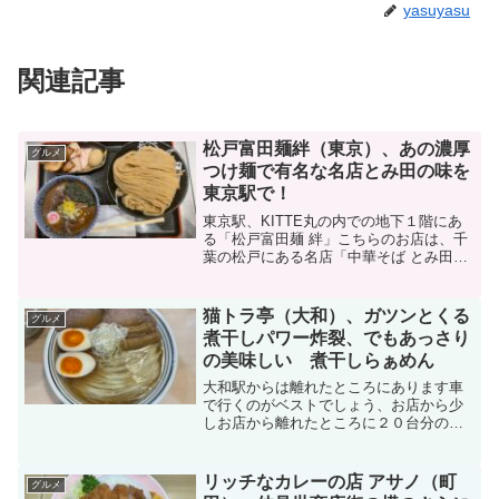
yasuyasu
関連記事
松戸富田麺絆（東京）、あの濃厚
グルメ
つけ麺で有名な名店とみ田の味を
東京駅で！
東京駅、KITTE丸の内での地下１階にあ
る「松戸富田麺 絆」こちらのお店は、千
葉の松戸にある名店「中華そば とみ田」
の直営店いままでは、千葉県の松戸市で
しか食べれなかった名店の味が東京駅で
食べれるようになったと聞き訪問してみ
猫トラ亭（大和）、ガツンとくる
グルメ
ました2019年...
煮干しパワー炸裂、でもあっさり
の美味しい 煮干しらぁめん
大和駅からは離れたところにあります車
で行くのがベストでしょう、お店から少
しお店から離れたところに２０台分の駐
車場があります入り口から入ると右手前
の端に券売機があります食券を店員に渡
し席に案内されると、目の前に漬物の入
リッチなカレーの店 アサノ（町
グルメ
った瓶があり、それをつま...