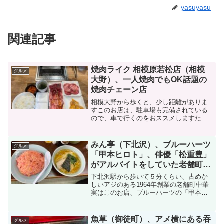
yasuyasu
関連記事
焼肉ライク 相模原若松店（相模
グルメ
大野）、一人焼肉でもOK話題の
焼肉チェーン店
相模大野から歩くと、少し距離がありま
すこのお店は、駐車場も完備されている
ので、車で行くのをおススメしますただ
し、車だとお酒を飲めなないので、ちょ
っと寂しい気がします焼肉ライクは「牛
角」創業者の西山知義氏が率いるダイニ
みん亭（下北沢）、ブルーハーツ
グルメ
ングイノベーションがのお...
「甲本ヒロト」、俳優「松重豊」
がアルバイトをしていた老舗町中
華でピンクのチャーハンを食す
下北沢駅から歩いて５分くらい、古めか
しいアジのある1964年創業の老舗町中華
実はこのお店、ブルーハーツの「甲本ヒ
ロト」、俳優「松重豊」がアルバイトを
していたことでも有名ですお店の前に行
くと、順番を待つ人がおり、受付で名前
魚草（御徒町）、アメ横にある吞
グルメ