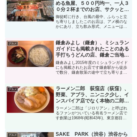
を書き待つことになり...
める魚屋、５００円均一、一人３
０分２杯までのお店、サクッと立
ち飲み
御徒町に行き、台風の最中、ふらっと立
ち寄りしましたこのお店は、アメ横のな
かにあり、立ち飲み形式、メニューは均
一５００円のお店あわせて、一人３０分
２杯までとの掲示まずは一杯目、ビール
を注文、ビールは、瓶のまま口をつけて
鎌倉みよし（鎌倉）、ミシュラン
グルメ
飲む感じ本日の刺盛り（さ...
ガイドにも掲載されたことのある
手打ちうどんの店、鎌倉ご当地グ
ルメ建長汁（けんちん汁）うどん
鎌倉みよし2015年度のミシュランガイド
にも掲載されたお店です鎌倉駅から徒歩
で数分、鎌倉散策の途中で立ち寄りまし
た小町通の鶴岡八幡宮に近い方ですカウ
ンター席が、１５席分くらいあり、広く
はないですこの日は、北鎌倉から散策
ラーメン二郎 荻窪店（荻窪）、
グルメ
し、建長寺を観光てきた...
野菜、アブラ、ニンニク少し、イ
ンスパイア店でなく本物の二郎の
味
ラーメン二郎は「ジロリアン」と呼ばれ
るファンがついている有名ラーメン店で
す創業は1968年(昭和43年)、東京都目黒
区の東京都立大学近くで開店、その後慶
應義塾大学がある三田に店舗を移し、現
在はのれん分けの支店を多く展開してい
SAKE PARK（渋谷）渋谷から
グルメ