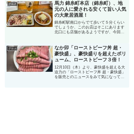
は駐車スペースが２つありその左側に止
馬力 錦糸町本店（錦糸町）、地
グルメ
めましたカウンター席が５...
元の人に愛される安くて旨い人気
の大衆居酒屋！
錦糸町駅南口からでて歩いて５分くらい
でしょうか、このお店はそこにあります
北口にも店舗があるようですが、今回は
本店にてお酒を楽しみましたお店に入る
と、店員さんからカウンター席に案内さ
れました店内の雰囲気はこんな感じです
なか卯「ローストビーフ丼 超・
グルメ
カウンターの上には、びっ...
豪快盛」、豪快盛りを超えたボリ
ューム、ローストビーフ３倍！
12月10日（木）より、豪快盛を超える大
迫力の「ローストビーフ丼 超・豪快盛」
を販売とのニュースをみて気になってい
ました今回は全国に展開するなか卯です
上質なもも肉を低温でじっくり加熱調理
してしっとり柔らかく仕上げたロースト
ビーフを、丼ぶりか...