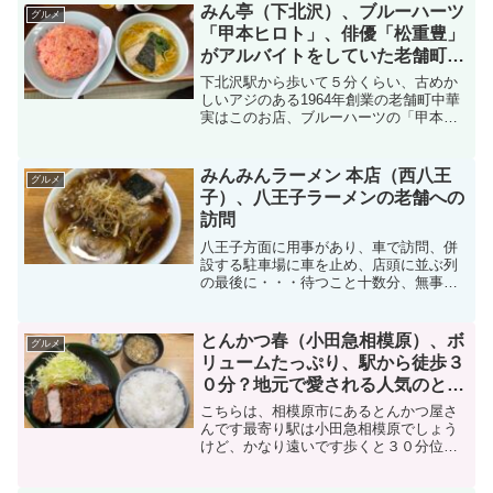
人気店『自家製麺六等星』の2号店として
みん亭（下北沢）、ブルーハーツ
グルメ
2022年9月にオ...
「甲本ヒロト」、俳優「松重豊」
がアルバイトをしていた老舗町中
華でピンクのチャーハンを食す
下北沢駅から歩いて５分くらい、古めか
しいアジのある1964年創業の老舗町中華
実はこのお店、ブルーハーツの「甲本ヒ
ロト」、俳優「松重豊」がアルバイトを
していたことでも有名ですお店の前に行
くと、順番を待つ人がおり、受付で名前
みんみんラーメン 本店（西八王
グルメ
を書き待つことになり...
子）、八王子ラーメンの老舗への
訪問
八王子方面に用事があり、車で訪問、併
設する駐車場に車を止め、店頭に並ぶ列
の最後に・・・待つこと十数分、無事に
入店今回訪問したのは西八王子にあるみ
んみんラーメン 本店です昭和57年、八王
子にて創業！！行列のできる「八王子ラ
とんかつ春（小田急相模原）、ボ
グルメ
ーメン」の老舗店「八...
リュームたっぷり、駅から徒歩３
０分？地元で愛される人気のとん
かつ屋さん
こちらは、相模原市にあるとんかつ屋さ
んです最寄り駅は小田急相模原でしょう
けど、かなり遠いです歩くと３０分位は
かかりますよね多分・・・住宅街の中に
ひっそりとある地元の人気店店の左側に