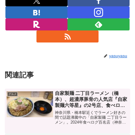
yasuyasu
関連記事
自家製麺 二丁目ラーメン（橋
グルメ
本）、超濃厚豚骨の人気店『自家
製麺六等星』の2号店、食べログ
百名店2024ラーメン（神奈川）
神奈川県・橋本駅近くでラーメン好きの
間で話題沸騰中の「自家製麺 二丁目ラー
メン」。2024年食べログ百名店（神奈
川）にも選出された注目の一杯、その魅
力を詳しくご紹介します！超濃厚豚骨の