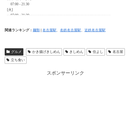
関連ランキング：
麺類
|
名古屋駅
、
名鉄名古屋駅
、
近鉄名古屋駅
グルメ
かき揚げきしめん
きしめん
住よし
名古屋
立ち食い
スポンサーリンク