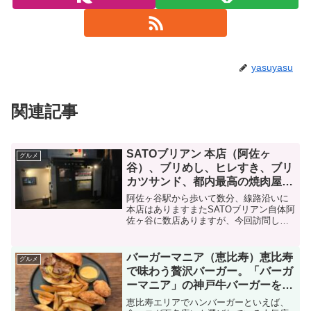
yasuyasu
関連記事
SATOブリアン 本店（阿佐ヶ
グルメ
谷）、ブリめし、ヒレすき、ブリ
カツサンド、都内最高の焼肉屋で
シャトーブリアンを食す
阿佐ヶ谷駅から歩いて数分、線路沿いに
本店はありますまたSATOブリアン自体阿
佐ヶ谷に数店ありますが、今回訪問した
のは本店ですコースは、SATO本店スペシ
ャル一人18,500円のコース１９時３０分
からの予約で、１０分前にはお店に到
バーガーマニア（恵比寿）恵比寿
グルメ
着、検温消毒...
で味わう贅沢バーガー。「バーガ
ーマニア」の神戸牛バーガーを実
食
恵比寿エリアでハンバーガーといえば、