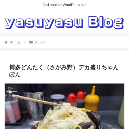
Just another WordPress site
ホーム
グルメ
博多どんたく（さがみ野）デカ盛りちゃん
ぽん
グルメ