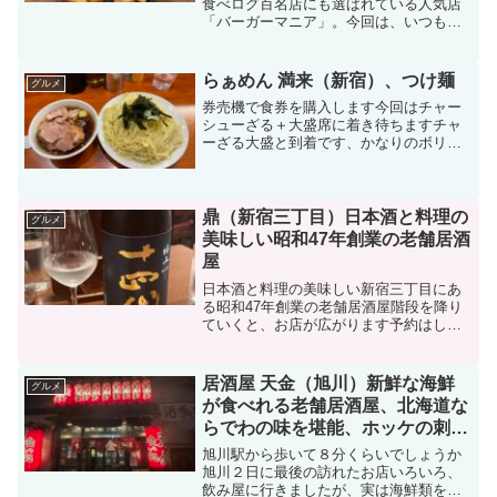
食べログ百名店にも選ばれている人気店
「バーガーマニア」。今回は、いつもよ
り少し贅沢なランチを楽しみたい気分で
訪問。注文にあたっては、店員さんにお
すすめを確認。そこで勧められたのが、
らぁめん 満来（新宿）、つけ麺
グルメ
名物の「神戸牛バーガー」...
券売機で食券を購入します今回はチャー
シューざる＋大盛席に着き待ちますチャ
ーざる大盛と到着です、かなりのボリュ
ームですチャーシューの山をかき分け、
麺をつけるスペースを確保しますつけ汁
に麺をつけ食していきますチャーシュー
ですメンマです麺完食スー...
鼎（新宿三丁目）日本酒と料理の
グルメ
美味しい昭和47年創業の老舗居酒
屋
日本酒と料理の美味しい新宿三丁目にあ
る昭和47年創業の老舗居酒屋階段を降り
ていくと、お店が広がります予約はして
おいた方がよいかもしれません早速店に
入りまずはビールからあたらためてメニ
ューを確認し注文していきますメニュー
居酒屋 天金（旭川）新鮮な海鮮
グルメ
ドリンクメニューフード...
が食べれる老舗居酒屋、北海道な
らでわの味を堪能、ホッケの刺身
も珍しいかった！
旭川駅から歩いて８分くらいでしょうか
旭川２日に最後の訪れたお店いろいろ、
飲み屋に行きましたが、実は海鮮類を食