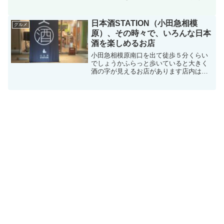
べていなかったということで、居酒屋天
金に訪問してみましたしかしながら、先
にジンギスカン食べたりして余力がない
日本酒STATION（小田急相模
グルメ
状況メニューはたくさんあ...
原）、その時々で、いろんな日本
酒を楽しめるお店
小田急相模原南口を出て徒歩５分くらい
でしょうかふらっと歩いていると大きく
酒の字が見えるお店があります店内は、
カウンターとテーブルで約２０人くらい
入れる大きさそのお店は、いろんな日本
酒を、一杯４００円～で飲めるお店です
その時の在庫によりますが...