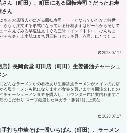
黒さん（町田）、町田にある回転寿司？だったお寿
屋さん
にあるお店職人がにぎる回転寿司・・・となっていたがご時世
回らなく注文する形式になっている様相まずはビールからそして
ューを見てみる早速注文まぐろ三昧（インド中トロ、びんちょ
バチ赤身）上小肌はまち貝三昧（ホッキ貝、赤貝、ほたて）...
2023.07.17
閉店】長岡食堂 町田店（町田）生姜醤油チャーシュ
メン
にどんなラーメンかの看板あり生姜醤油ラーメンがメインのお店
かる塩ラーメンも気になりますが食券を買います今回注文したの
油チャーシューメン食券を購入し、カウンター席に案内れますこ
店のこだわり スープ厳選した豚ガラ・豚背脂に上質な...
2023.07.17
河手打ち中華そば一番いちばん（町田）、ラーメン