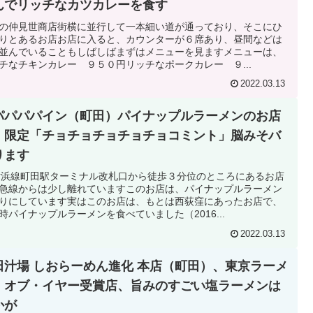
んでリッチなカツカレーを食す
の仲見世商店街横に並行して一本細い道が通っており、そこにひ
りとあるお店お店に入ると、カウンターが６席あり、昼間などは
並んでいることもしばしばまずはメニューを見ますメニューは、
チなチキンカレー ９５０円リッチなポークカレー ９...
2022.03.13
パパパパイン（町田）パイナップルラーメンのお店
、限定「チョチョチョチョチョコミント」脳みそバ
ります
横浜線町田駅ターミナル改札口から徒歩３分位のところにあるお店
急線からは少し離れていますこのお店は、パイナップルラーメン
りにしています実はこのお店は、もとは西荻窪にあったお店で、
時パイナップルラーメンを食べていました（2016...
2022.03.13
田汁場 しおらーめん進化 本店（町田）、東京ラーメ
・オブ・イヤー受賞店、旨みのすごい塩ラーメンは
かが