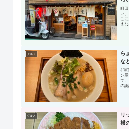
町田
い、
こに
えな
ら
グルメ
な
JR
ン屋
で、
の認
リ
グルメ
横