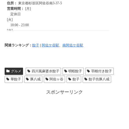
関連ランキング：
餃子
|
阿佐ケ谷駅
、
南阿佐ケ谷駅
グルメ
四川風麻婆水餃子
明蝦餃子
羽根付き餃子
華餃子
豚八戒
阿佐ヶ谷
餃子
餃子坊豚八戒
スポンサーリンク