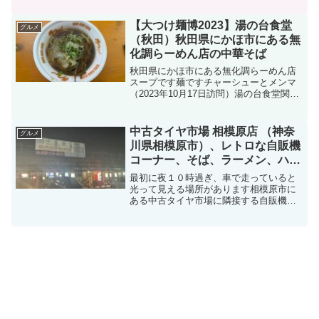
(){argumen...
【大つけ麺博2023】湯の台食堂
グルメ
（秋田）秋田県にかほ市にある無
化調らーめん店の中華そば
秋田県にかほ市にある無化調らーめん店
スープです麺ですチャーシューとメンマ
（2023年10月17日訪問）湯の台食堂関連
ランキング：ラーメン | 象潟
中古タイヤ市場 相模原店 （神奈
グルメ
川県相模原市）、レトロな自販機
コーナー、そば、ラーメン、ハン
バーガー、小銭の準備を忘れず
最初に夜１０時過ぎ、車で走っていると
に！
光って見える場所があります相模原市に
ある中古タイヤ市場に隣接する自販機コ
ーナーですそこには昔懐かしいレトロな
自販機の並ぶ面白い場所実際に食した自
販機メニューとそこに設置されている自
販機について記載していき...