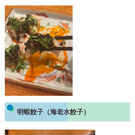
明蝦餃子（海老水餃子）