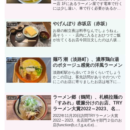
る、美味しい塩ラーメン
ー店 1Fにあるラーメン屋です電車で行く
には少し遠い、車で行く必要があるかと
思います車で行けば商業施設内にあるだ
けに、駐車場のスペースは十分ですこの
お店は、四谷三丁目にある元祖一条流 が
やげんぼり 赤坂店（赤坂）
グルメ
んこ総本家の店主一...
お昼の献立夜は料亭なんでしょうねぇ。
高そう・・・店内に入るとおひつでご飯
が出てくるお店今回注文したのは八坂だ
し巻き卵（小鉢、赤だし、しゃこ、つけ
もの）上にある漬物がまた美味しかった
おひつからご飯をよそいますご飯は柔ら
かめかな出しひたひたの卵...
麺巧 潮（淡路町）、濃厚鶏白湯
グルメ
のポタージュ感覚の洋風ラーメン
淡路町駅から歩いて３分くらいでしょう
かこの日は、客先訪問がありそのついで
にこのお店に寄りましたお店は地下に階
段を降りたとところにあり、入り口すぐ
に券売機がありますラーメンは大きく分
けて２種類黒＝にほんいち醤油そば白＝
ラーメン郷（鶴間）、札幌拉麺の
グルメ
鶏白湯そば店員さんがすぐ...
「すみれ」暖簾分けのお店、TRY
ラーメン大賞2022～2023、名店
部門みそ部門２位
2022年11月20日訪問TRYラーメン大賞
2022～2023、名店部門みそ部門２位のお
店(function(b,c,f,g,a,d,e)
{b.MoshimoAffiliateObject=a;b=b||function