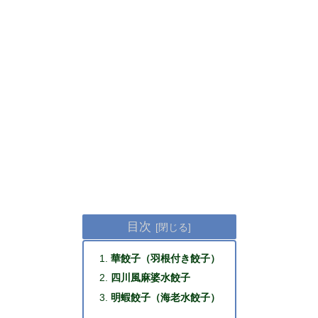
目次
華餃子（羽根付き餃子）
四川風麻婆水餃子
明蝦餃子（海老水餃子）