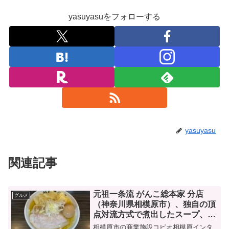
yasuyasuをフォローする
yasuyasu
関連記事
元祖一条流 がんこ総本家 分店
グルメ
（神奈川県相模原市）、独自の頂
点対流方式で煮出したスープ、選
べるしょっぱさと旨さを味わえ
相模原市の商業施設コピオ相模原インタ