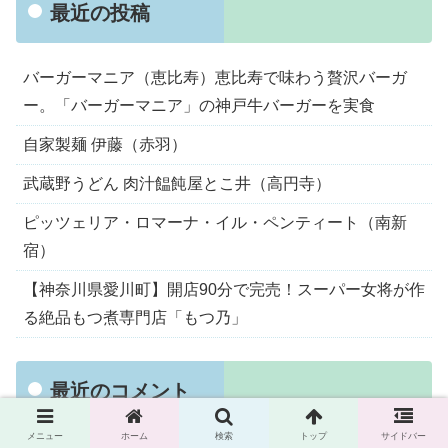
最近の投稿
バーガーマニア（恵比寿）恵比寿で味わう贅沢バーガ
ー。「バーガーマニア」の神戸牛バーガーを実食
自家製麺 伊藤（赤羽）
武蔵野うどん 肉汁饂飩屋とこ井（高円寺）
ピッツェリア・ロマーナ・イル・ペンティート（南新
宿）
【神奈川県愛川町】開店90分で完売！スーパー女将が作
る絶品もつ煮専門店「もつ乃」
最近のコメント
メニュー
ホーム
検索
トップ
サイドバー