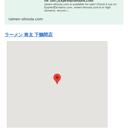
for 395 | ExpiredDomains.com
ramen-shouta.com is available for sale! Check it out on
ExpiredDomains.com. ramen-shouta.com is in high
demand, secure i...
ramen-shouta.com
ラーメン 将太 下鶴間店