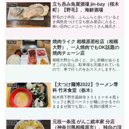
立ち呑み魚屋酒場 jin-bay（桜木
グルメ
町）【野毛】、海鮮酒場
野毛の２件目、ふらふらと歩いていると
き偶然見つけて立ち飲み屋店に入ると、
狭い店内にメニューがたくさん掲示され
ている店内のメニューまずは、レモンサ
ワーを注文おまかせ刺身四点盛り色々な
魚のあら煮牡蠣食べ比べ 仙鳳趾（北海
焼肉ライク 相模原若松店（相模
グルメ
道）→サイズ４L・・・か...
大野）、一人焼肉でもOK話題の
焼肉チェーン店
相模大野から歩くと、少し距離がありま
すこのお店は、駐車場も完備されている
ので、車で行くのをおススメしますただ
し、車だとお酒を飲めなないので、ちょ
っと寂しい気がします焼肉ライクは「牛
角」創業者の西山知義氏が率いるダイニ
【大つけ麺博2022】ラーメン専
グルメ
ングイノベーションがのお...
科 竹末食堂（栃木）
栃木県下野市薬師寺３３１１ー６４黒ト
リュフと帆立ペーストが麺にかかるその
まままぜ面でも旨い、丸鶏の濃厚スープ
でもよし黒トリュフと帆立ペーストの濃
厚白湯つけ麺BOSS盛（９８０円）味
玉、帆立ペースト、黒トリュフ麺です帆
元祖一条流 がんこ総本家 分店
グルメ
立ペーストや黒トリュフが...
（神奈川県相模原市）、独自の頂