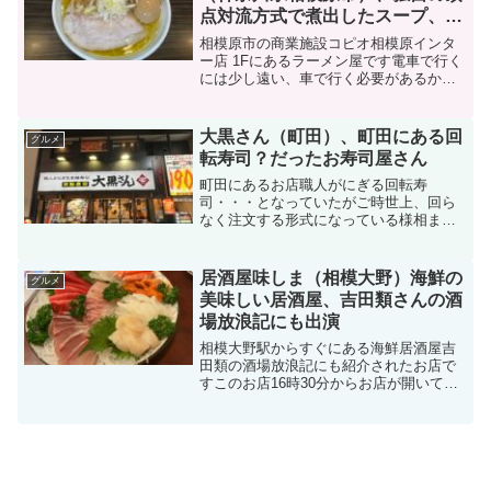
点対流方式で煮出したスープ、選
べるしょっぱさと旨さを味わえ
相模原市の商業施設コピオ相模原インタ
る、美味しい塩ラーメン
ー店 1Fにあるラーメン屋です電車で行く
には少し遠い、車で行く必要があるかと
思います車で行けば商業施設内にあるだ
けに、駐車場のスペースは十分ですこの
お店は、四谷三丁目にある元祖一条流 が
大黒さん（町田）、町田にある回
グルメ
んこ総本家の店主一...
転寿司？だったお寿司屋さん
町田にあるお店職人がにぎる回転寿
司・・・となっていたがご時世上、回ら
なく注文する形式になっている様相まず
はビールからそしてメニューを見てみる
早速注文まぐろ三昧（インド中トロ、び
んちょう、バチ赤身）上小肌はまち貝三
居酒屋味しま（相模大野）海鮮の
グルメ
昧（ホッキ貝、赤貝、ほたて）...
美味しい居酒屋、吉田類さんの酒
場放浪記にも出演
相模大野駅からすぐにある海鮮居酒屋吉
田類の酒場放浪記にも紹介されたお店で
すこのお店16時30分からお店が開いてい
るので、早い時間から飲みたいときは有
難いメニューですお店にはこの他メニュ
ーが黒板に記載されていますこちらが仕
入れにより変わるのだ...