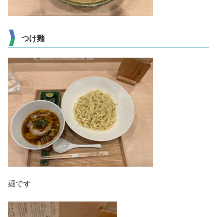
つけ麺
麺です