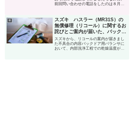
前回問い合わせの電話をしたのは８月末
１か月以上先でないと予約ができないと
のことでした・・・すいません、リコー
ルの件で電話したんですけど車体番号を
スズキ ハスラー（MR31S）の
車
教えてください車体番号...
無償修理（リコール）に関するお
詫びとご案内が届いた、バックド
ア用バランサ（左右）交換
スズキから、リコールの案内が届きまし
た不具合の内容バックドア用バランサに
おいて、内部洗浄工程での乾燥温度が不
適切なため、バランサ内部に洗浄水が残
っているものがあります。そのため、バ
ランサ内部が錆びて、封入しているガス
が徐々に漏れ、最悪の場合...