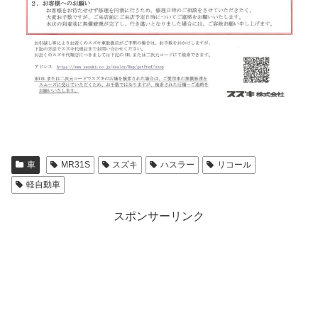
車
MR31S
スズキ
ハスラー
リコール
軽自動車
スポンサーリンク