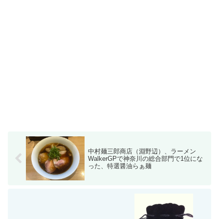
中村麺三郎商店（淵野辺）、ラーメン
WalkerGPで神奈川の総合部門で1位にな
った、特選醤油らぁ麺